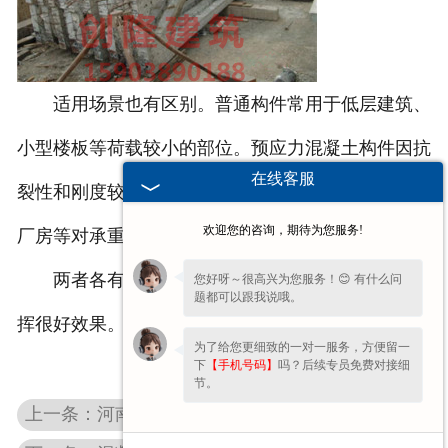
适用场景也有区别。普通构件常用于低层建筑、
小型楼板等荷载较小的部位。预应力混凝土构件因抗
在线客服
裂性和刚度较好，更适合大跨度结构，如桥梁、大型
欢迎您的咨询，期待为您服务!
厂房等对承重和稳定性要求较高的场景。
两者各有特点，根据项目需求合理选用，才能发
您好呀～很高兴为您服务！😊 有什么问
题都可以跟我说哦。
挥很好效果。
为了给您更细致的一对一服务，方便留一
下
【手机号码】
吗？后续专员免费对接细
节。
上一条：河南混凝土屋面板施工工艺全解析 - 从选材到安装一站式指南