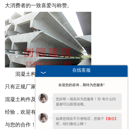
大消费者的一致喜爱与称赞。
在线客服
混凝土构件在购买的时候一定要认准正规厂家，
欢迎您的咨询，期待为您服务!
只有正规厂家生产出来的产品才更有******，我司在
混凝土构件及相关建筑材料的生产方面积累了丰富的
您好呀～很高兴为您服务！😊 有什么问
题都可以跟我说哦。
经验，欢迎有意者点击官网进行具体了解，我们期待
如果您现在不方便电话，您留个
【微信】
吧，咱们微信上聊！
与您的合作！