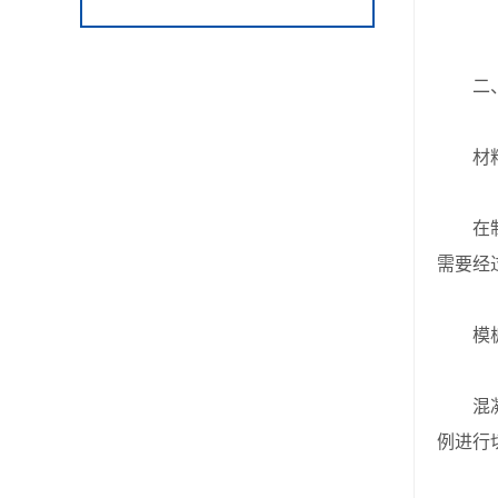
二、
材料
在制作
需要经
模板
混凝土
例进行